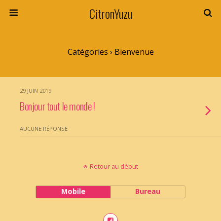
CitronYuzu
Catégories ›
Bienvenue
29 JUIN 2019
Bonjour tout le monde !
AUCUNE RÉPONSE
Retour au début
Mobile
Bureau