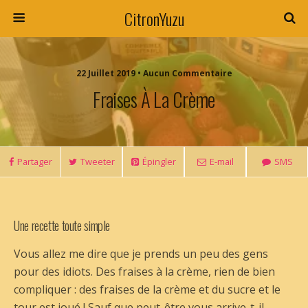
CitronYuzu
22 Juillet 2019 • Aucun Commentaire
Fraises À La Crème
Partager
Tweeter
Épingler
E-mail
SMS
Une recette toute simple
Vous allez me dire que je prends un peu des gens
pour des idiots. Des fraises à la crème, rien de bien
compliquer : des fraises de la crème et du sucre et le
tour est joué ! Sauf que peut-être vous arrive-t-il,