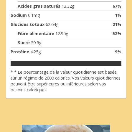
Acides gras saturés
13.32
g
67
%
Sodium
0.1
mg
1
%
Glucides totaux
62.64
g
21
%
Fibre alimentaire
12.95
g
52
%
Sucre
59.5
g
Protéine
4.25
g
9
%
* * Le pourcentage de la valeur quotidienne est basée
sur un régime de 2000 calories. Vos valeurs quotidiennes
peuvent être supérieures ou inférieures selon vos
besoins caloriques.