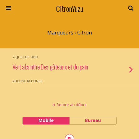
CitronYuzu
Marqueurs › Citron
20 JUILLET 2019
Vert absinthe Des gâteaux et du pain
AUCUNE RÉPONSE
Retour au début
Mobile
Bureau