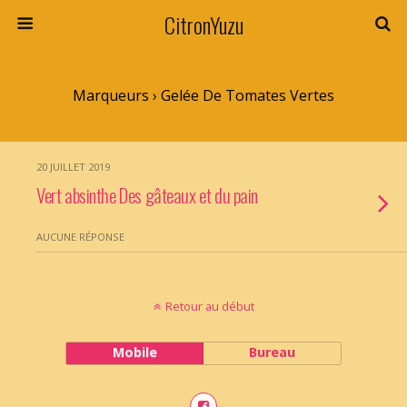
CitronYuzu
Marqueurs › Gelée De Tomates Vertes
20 JUILLET 2019
Vert absinthe Des gâteaux et du pain
AUCUNE RÉPONSE
Retour au début
Mobile
Bureau